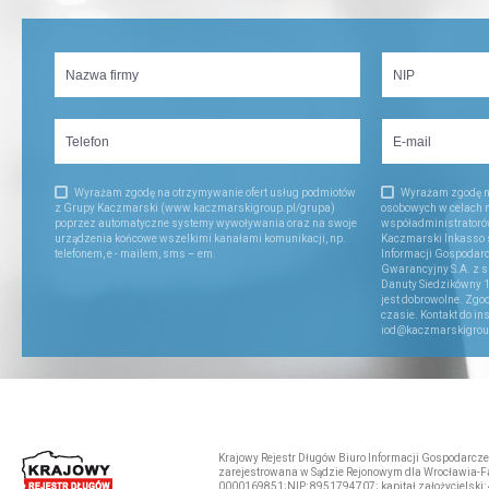
Wyrażam zgodę na otrzymywanie ofert usług podmiotów
Wyrażam zgodę n
z Grupy Kaczmarski (www.kaczmarskigroup.pl/grupa)
osobowych w celach 
poprzez automatyczne systemy wywoływania oraz na swoje
współadministratorów
urządzenia końcowe wszelkimi kanałami komunikacji, np.
Kaczmarski Inkasso sp
telefonem, e - mailem, sms – em.
Informacji Gospodar
Gwarancyjny S.A. z s
Danuty Siedzikówny 1
jest dobrowolne. Zg
czasie. Kontakt do in
iod@kaczmarskigrou
Krajowy Rejestr Długów Biuro Informacji Gospodarczej
zarejestrowana w Sądzie Rejonowym dla Wrocławia-Fa
0000169851;NIP: 8951794707; kapitał założycielski: 