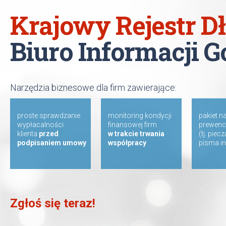
Krajowy Rejestr 
Biuro Informacji 
Narzędzia biznesowe dla firm zawierające:
proste sprawdzanie
monitoring kondycji
pakiet n
wypłacalności
finansowej firm
prewenc
klienta
przed
w trakcie trwania
(tj. piec
podpisaniem umowy
współpracy
pisma i
Zgłoś się teraz!